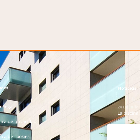
aces
Noticias
o legal
24 De Julio
La piscina
tica de privacidad
25 De Junio
Nuestra So
tica de cookies