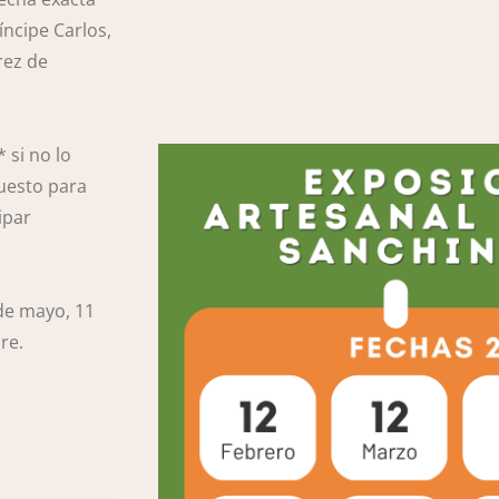
ríncipe Carlos,
rez de
 si no lo
puesto para
ipar
 de mayo, 11
re.