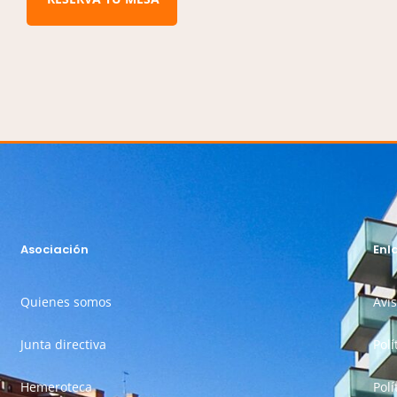
Asociación
Enl
Quienes somos
Avis
Junta directiva
Polí
Hemeroteca
Polí