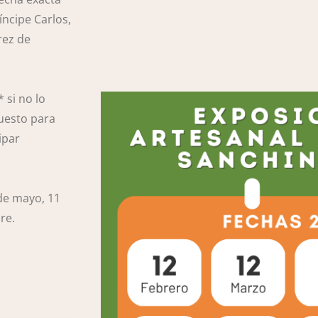
ríncipe Carlos,
rez de
 si no lo
puesto para
ipar
 de mayo, 11
re.