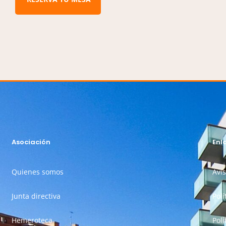
Asociación
Enl
Quienes somos
Avis
Junta directiva
Polí
Hemeroteca
Polí