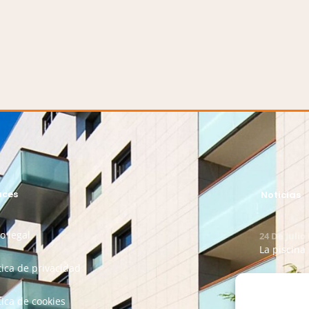
aces
Noticias
o legal
24 De Julio
La piscina
tica de privacidad
25 De Junio
Nuestra So
tica de cookies